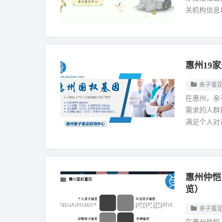
关机构信息
惠州19
亲子鉴
在惠州，亲
需求的人群
满足个人对
惠州仲恺
览）
亲子鉴