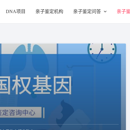
DNA项目
亲子鉴定机构
亲子鉴定问答
亲子