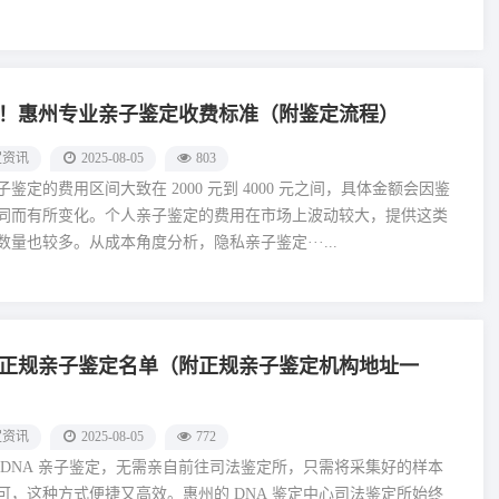
！惠州专业亲子鉴定收费标准（附鉴定流程）
定资讯
2025-08-05
803
鉴定的费用区间大致在 2000 元到 4000 元之间，具体金额会因鉴
同而有所变化。个人亲子鉴定的费用在市场上波动较大，提供这类
量也较多。从成本角度分析，隐私亲子鉴定···...
家正规亲子鉴定名单（附正规亲子鉴定机构地址一
定资讯
2025-08-05
772
 DNA 亲子鉴定，无需亲自前往司法鉴定所，只需将采集好的样本
可，这种方式便捷又高效。惠州的 DNA 鉴定中心司法鉴定所始终