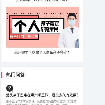
惠州哪里可以做个人隐私亲子鉴定？
热门问答
烟头亲子鉴定在惠州哪里做，烟头多久有效果？
亲子鉴定样本有很多种，只要包含完整的细胞核，就能做