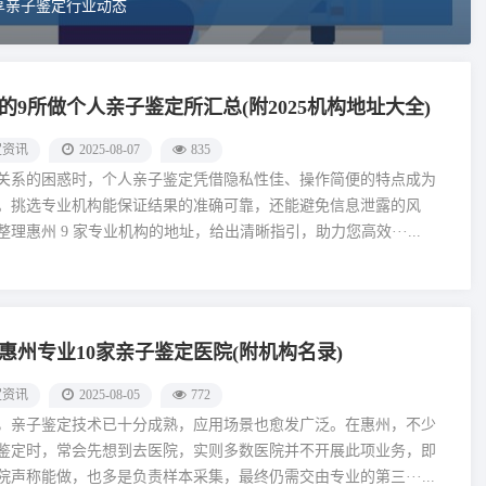
享亲子鉴定行业动态
的9所做个人亲子鉴定所汇总(附2025机构地址大全)
定资讯
2025-08-07
835
关系的困惑时，个人亲子鉴定凭借隐私性佳、操作简便的特点成为
。挑选专业机构能保证结果的准确可靠，还能避免信息泄露的风
理惠州 9 家专业机构的地址，给出清晰指引，助力您高效···...
惠州专业10家亲子鉴定医院(附机构名录)
定资讯
2025-08-05
772
，亲子鉴定技术已十分成熟，应用场景也愈发广泛。在惠州，不少
鉴定时，常会先想到去医院，实则多数医院并不开展此项业务，即
院声称能做，也多是负责样本采集，最终仍需交由专业的第三···...