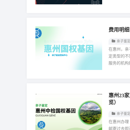
费用明细
亲子鉴
在惠州，亲子
定类型的不
服务的机构数
惠州23
览）
亲子鉴
在惠州办理
邮寄过去即