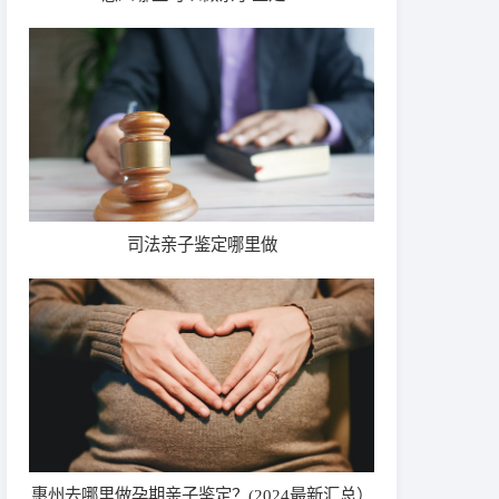
司法亲子鉴定哪里做
惠州去哪里做孕期亲子鉴定？(2024最新汇总）