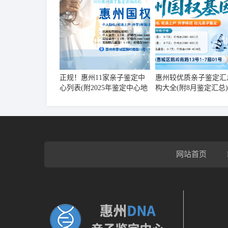
正规！惠州11家亲子鉴定中
惠州较优质亲子鉴定汇
心列表(附2025年鉴定中心地
构大全(附8月鉴定汇总)
址一览)
网站首页