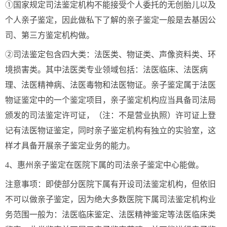
①国家规定司法鉴定机构不能接受个人委托的无创胎儿以及
个人亲子鉴定，因此做私下了解的亲子鉴定一般是去基因公
司、第三方鉴定机构做。
②司法鉴定包含四大类：法医类、物证类、声像资料类、环
境损害类。其中法医类专业领域包括：法医临床、法医病
理、法医精神病、法医毒物和法医物证。亲子鉴定属于法医
物证鉴定中的一个鉴定项目，亲子鉴定机构应当具备司法局
颁发的司法鉴定许可证，（注：不是营业执照）许可证上登
记有法医物证鉴定，同时亲子鉴定机构有独立的实验室，这
样才具备开展亲子鉴定业务的能力。
4、惠州亲子鉴定在医院下属的司法亲子鉴定中心能做。
注意事项：即使部分医院下属有开设司法鉴定机构，但依旧
不可以做亲子鉴定，因为绝大多数医院下属司法鉴定机构业
务范围一般为：法医临床鉴定、法医精神鉴定等法医临床类