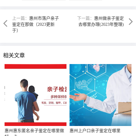
上一篇：
惠州市落户亲子
下一篇：
惠州做亲子鉴定
鉴定在那做（2023更新
去哪里办理(2023年整理)
于）
相关文章
惠州惠东匿名亲子鉴定在哪里做
惠州上户口亲子鉴定在哪里