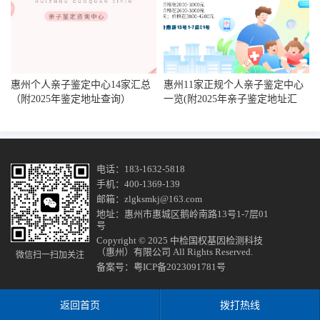
惠州个人亲子鉴定中心14家汇总
惠州11家正规个人亲子鉴定中心
（附2025年鉴定地址查询）
一览(附2025年亲子鉴定地址汇
总)
电话：183-1632-5818
手机：400-1369-139
邮箱：zlgksmkj@163.com
地址：惠州市惠城区鹅岭南路13号1-7层01
号
Copyright © 2025 中检国权基因检测科技
（惠州）有限公司 All Rights Reserved.
微信扫一扫加关注
备案号：
粤ICP备2023091781号
返回首页
拨打热线