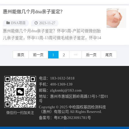
异。影响怀孕亲···...
惠州能做几个月dna亲子鉴定？
DNA项目
2023-11-27
惠州能做几个月dna亲子鉴定？怀孕5周-产前可做微创胎
儿亲子鉴定，怀孕11周-13周可做毛绒亲子鉴定，怀孕14
周-21周···...
首页
前一页
1
2
···
后一页
尾页
电话：183-1632-5818
手机：400-1369-139
邮箱：zlgksmkj@163.com
地址：惠州市惠城区鹅岭南路13号1-7层01
号
Copyright © 2025 中检国权基因检测科技
（惠州）有限公司 All Rights Reserved.
微信扫一扫加关注
备案号：
粤ICP备2023091781号