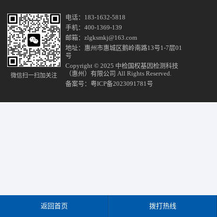
电话：183-1632-5818
手机：400-1369-139
邮箱：zlgksmkj@163.com
地址：惠州市惠城区鹅岭南路13号1-7层01
号
Copyright © 2025 中检国权基因检测科技
（惠州）有限公司 All Rights Reserved.
微信扫一扫加关注
备案号：
粤ICP备2023091781号
返回首页
拨打热线