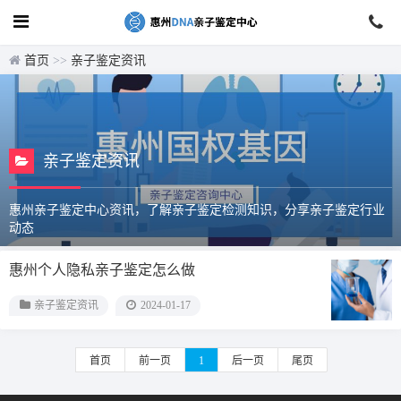
首页
>>
亲子鉴定资讯
亲子鉴定资讯
惠州亲子鉴定中心资讯，了解亲子鉴定检测知识，分享亲子鉴定行业
动态
惠州个人隐私亲子鉴定怎么做
亲子鉴定资讯
2024-01-17
首页
前一页
1
后一页
尾页