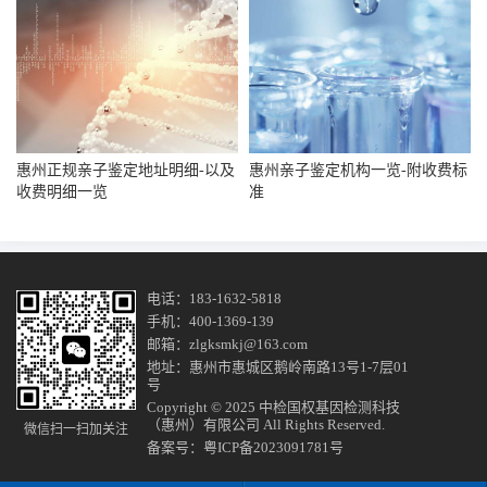
惠州正规亲子鉴定地址明细-以及
惠州亲子鉴定机构一览-附收费标
收费明细一览
准
电话：183-1632-5818
手机：400-1369-139
邮箱：zlgksmkj@163.com
地址：惠州市惠城区鹅岭南路13号1-7层01
号
Copyright © 2025 中检国权基因检测科技
（惠州）有限公司 All Rights Reserved.
微信扫一扫加关注
备案号：
粤ICP备2023091781号